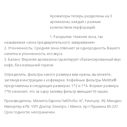
Аромапоры теперь разделены на 3
аромазоны, каждая с разным
количеством перфораций.
1. Раскрытие: Нижняя зона, так
называемая «зона предварительного заваривания»
2. Утонченность: Средняя зона отвечает за однородность Вашего
напитка и утонченность его вкуса
3. Баланс: Верхняя аромазона гарантирует сбалансированный вкус
кофе, без излишней горечи
Определить, фильтры какого размера вам нужны, вы можете,
заглянув в инструкцию к кофеварке. Кофейные фильтры Melitta®
представлены в следующих размерах: 1*2 и 1*4. Формат размера
1*N означает, что за одну заливку фильтр вмещает N чашек.
Производитель: Мелитта Европа ГмбХ’н’Ко. КГ, Рингштр. 99, Минден.
Импортёр в РБ: ЧУП Доктор Электро, г.Минск, пр-т Пушкина 85-237.
Срок годности: неограничен.