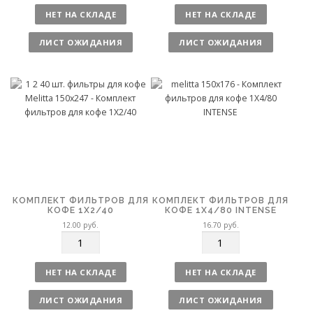
л
л
НЕТ НА СКЛАДЕ
НЕТ НА СКЛАДЕ
и
и
ч
ч
ЛИСТ ОЖИДАНИЯ
ЛИСТ ОЖИДАНИЯ
е
е
с
с
т
т
в
в
о
о
КОМПЛЕКТ ФИЛЬТРОВ ДЛЯ
КОМПЛЕКТ ФИЛЬТРОВ ДЛЯ
КОФЕ 1X2/40
КОФЕ 1X4/80 INTENSE
12.00
руб.
16.70
руб.
К
К
о
о
л
л
НЕТ НА СКЛАДЕ
НЕТ НА СКЛАДЕ
и
и
ч
ч
ЛИСТ ОЖИДАНИЯ
ЛИСТ ОЖИДАНИЯ
е
е