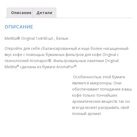
Описание
Детали
ОПИСАНИЕ
Melitta® Original 1х4/40 шт., белые.
Откройте для себя сбалансированный и еще более насыщенный
вкус кофе с помощью бумажных фильтров для кофе Original с
технологией Aromapor®. Фильтровальные пакетики Original
®
®
Melitta
сделаны из бумаги AromaPor
.
Особенностью этой бумаги
являются микропоры. Они
обеспечивают попадание в ваш
кофе только тончайших
ароматических веществ: так он
всегда может раскрывать свой
полный аромат.