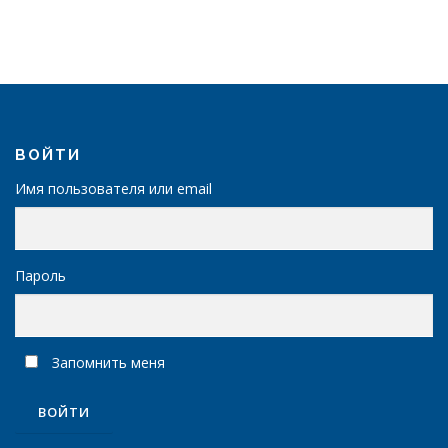
с
с
т
т
в
в
о
о
ВОЙТИ
Имя пользователя или email
Пароль
Запомнить меня