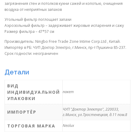
загрязнения стен и потолков кухни сажей и копотью, очищения
воздуха от неприятных запахов
Угольный фильтр поглощает запахи
Аэрозольный фильтр – задерживает жировые испарения и сажу
Размер фильтра – 47*57 см
Производитель: Ningbo Free Trade Zone Intime Corp.Ltd , Китай.
Импортёр в РБ: ЧУП Доктор Электро, г.Минск, пр-т Пушкина 85-237.
Срок годности: неограничен
Детали
ВИД
ИНДИВИДУАЛЬНОЙ
пакет
УПАКОВКИ
ЧУП "Доктор Электро", 220033,
ИМПОРТЁР
г.Минск, ул.Тростенецкая, д.11 пом.8
ТОРГОВАЯ МАРКА
Neolux