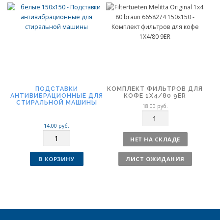
т
т
в
в
о
о
ПОДСТАВКИ
КОМПЛЕКТ ФИЛЬТРОВ ДЛЯ
АНТИВИБРАЦИОННЫЕ ДЛЯ
КОФЕ 1X4/80 9ER
СТИРАЛЬНОЙ МАШИНЫ
18.00
руб.
К
о
14.00
руб.
К
л
НЕТ НА СКЛАДЕ
о
и
л
ч
В КОРЗИНУ
ЛИСТ ОЖИДАНИЯ
и
е
ч
с
е
т
с
в
т
о
в