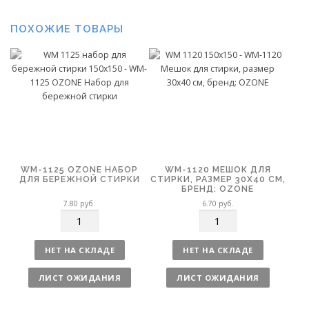
ПОХОЖИЕ ТОВАРЫ
WM-1125 OZONE НАБОР
WM-1120 МЕШОК ДЛЯ
ДЛЯ БЕРЕЖНОЙ СТИРКИ
СТИРКИ, РАЗМЕР 30Х40 СМ,
БРЕНД: OZONE
7.80
руб.
6.70
руб.
К
К
о
о
л
л
НЕТ НА СКЛАДЕ
НЕТ НА СКЛАДЕ
и
и
ч
ч
ЛИСТ ОЖИДАНИЯ
ЛИСТ ОЖИДАНИЯ
е
е
с
с