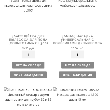
30AI22 ЩЁТКА ДЛЯ
30MU09 НАСАДКА
ПЫЛЕСОСА ДЛЯ ПОЛА
УНИВЕРСАЛЬНАЯ С
(СОВМЕСТИМА С L300)
КОЛЁСИКАМИ Д/ПЫЛЕСОСА
19.30
руб.
20.00
руб.
К
К
о
о
л
л
НЕТ НА СКЛАДЕ
НЕТ НА СКЛАДЕ
и
и
ч
ч
ЛИСТ ОЖИДАНИЯ
ЛИСТ ОЖИДАНИЯ
е
е
с
с
т
т
в
в
о
о