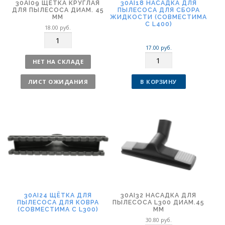
30AI09 ЩЁТКА КРУГЛАЯ
30AI18 НАСАДКА ДЛЯ
ДЛЯ ПЫЛЕСОСА ДИАМ. 45
ПЫЛЕСОСА ДЛЯ СБОРА
ММ
ЖИДКОСТИ (СОВМЕСТИМА
С L400)
18.00
руб.
К
о
17.00
руб.
К
л
НЕТ НА СКЛАДЕ
о
и
л
ч
ЛИСТ ОЖИДАНИЯ
В КОРЗИНУ
и
е
ч
с
е
т
с
в
т
о
в
о
30AI24 ЩЁТКА ДЛЯ
30AI32 НАСАДКА ДЛЯ
ПЫЛЕСОСА ДЛЯ КОВРА
ПЫЛЕСОСА L300 ДИАМ.45
(СОВМЕСТИМА С L300)
ММ
30.80
руб.